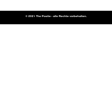
© 2021 The Postie - alle Rechte vorbehalten.