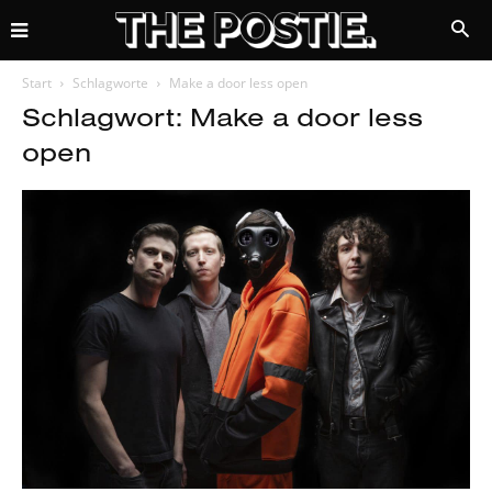
Start
Schlagworte
Make a door less open
Schlagwort: Make a door less
open