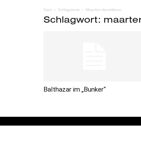
Start
Schlagworte
Maarten devolderen
Schlagwort: maarte
Balthazar im „Bunker“