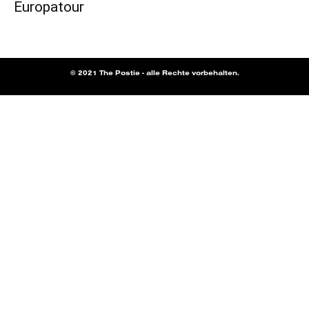
Europatour
© 2021 The Postie - alle Rechte vorbehalten.