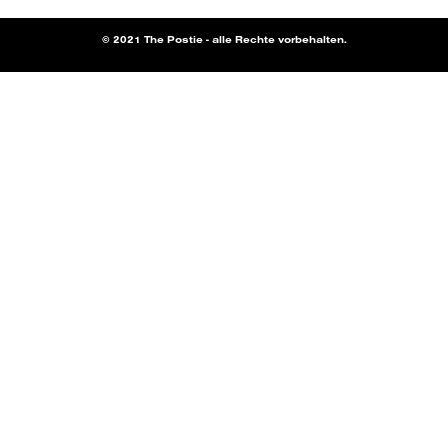
© 2021 The Postie - alle Rechte vorbehalten.