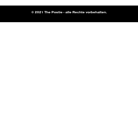
© 2021 The Postie - alle Rechte vorbehalten.