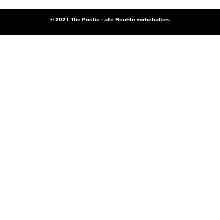
© 2021 The Postie - alle Rechte vorbehalten.