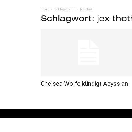
Start
Schlagworte
Jex thoth
Schlagwort: jex thot
Chelsea Wolfe kündigt Abyss an