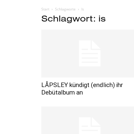
Start
Schlagworte
Is
Schlagwort: is
LÅPSLEY kündigt (endlich) ihr
Debütalbum an