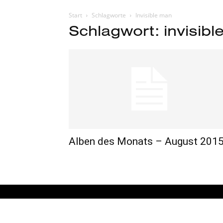
Start
Schlagworte
Invisible man
Schlagwort: invisib
Alben des Monats – August 201