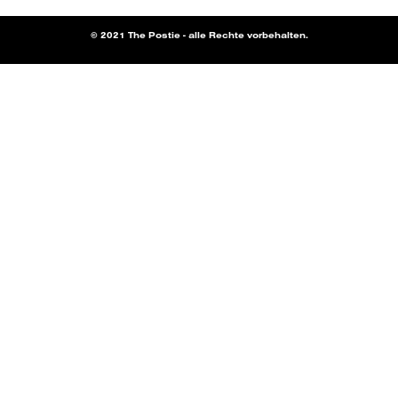
© 2021 The Postie - alle Rechte vorbehalten.