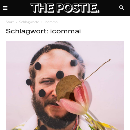
Start
Schlagworte
Icommai
Schlagwort: icommai