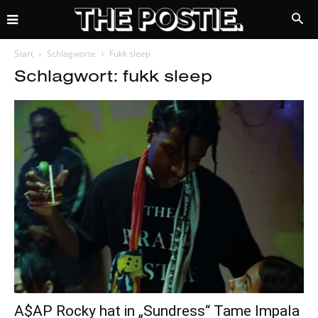
Start
Schlagworte
Fukk sleep
Schlagwort: fukk sleep
A$AP Rocky hat in „Sundress“ Tame Impala