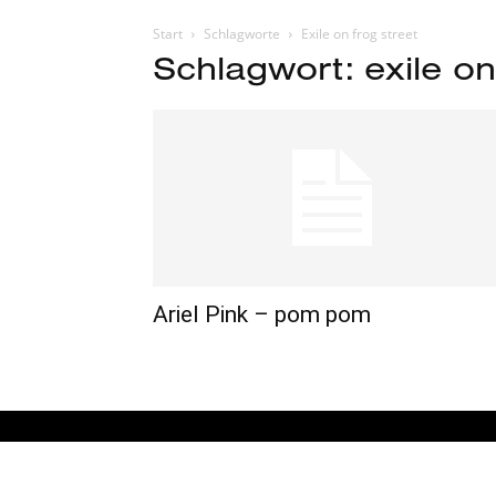
Start
Schlagworte
Exile on frog street
Schlagwort: exile on
Ariel Pink – pom pom