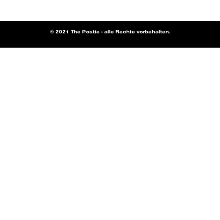
© 2021 The Postie - alle Rechte vorbehalten.