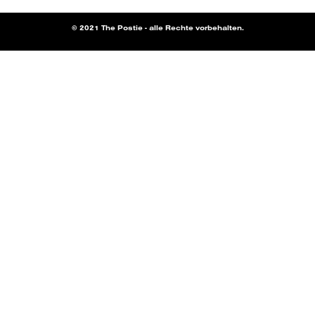
© 2021 The Postie - alle Rechte vorbehalten.