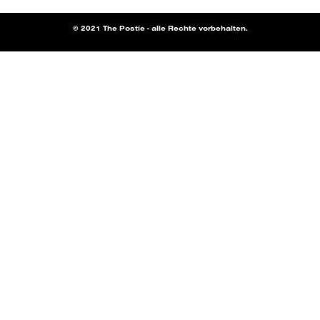
© 2021 The Postie - alle Rechte vorbehalten.