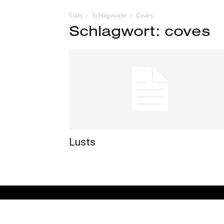
Start
Schlagworte
Coves
Schlagwort: coves
Lusts