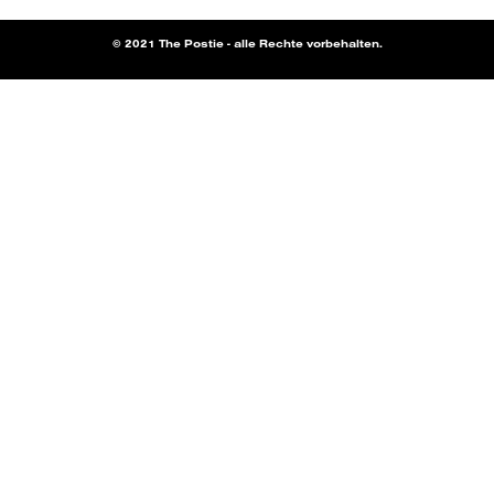
© 2021 The Postie - alle Rechte vorbehalten.