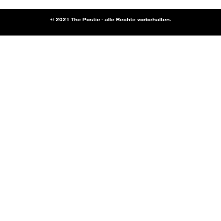
© 2021 The Postie - alle Rechte vorbehalten.