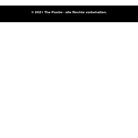
© 2021 The Postie - alle Rechte vorbehalten.