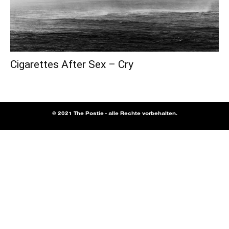
Cigarettes After Sex – Cry
© 2021 The Postie - alle Rechte vorbehalten.