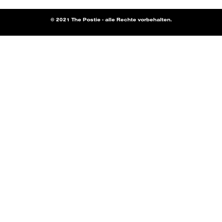
© 2021 The Postie - alle Rechte vorbehalten.