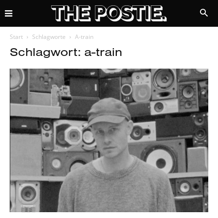
Start
Schlagworte
A-train
Schlagwort: a-train