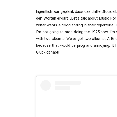
Eigentlich war geplant, dass das dritte Studi
den Worten erklärt: „Let’s talk about Music For
writer wants a good ending in their repertoire. 
I’m not going to stop doing the 1975 now. I’m no
with two albums. We’ve got two albums, ‘A Brief 
because that would be prog and annoying. It’ll
Glück gehabt!