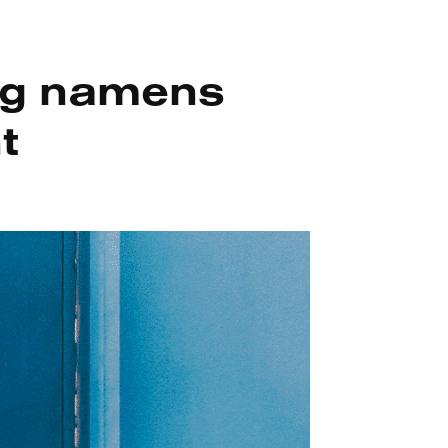
ng namens
t