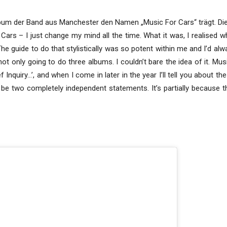
oalbum der Band aus Manchester den Namen „Music For Cars“ trägt. Di
 Cars – I just change my mind all the time. What it was, I realised
The guide to do that stylistically was so potent within me and I’d al
t only going to do three albums. I couldn’t bare the idea of it. Musi
Inquiry…’, and when I come in later in the year I’ll tell you about th
 be two completely independent statements. It’s partially because 