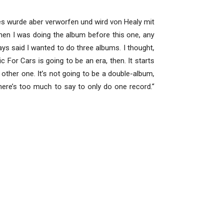
es wurde aber verworfen und wird von Healy mit
 when I was doing the album before this one, any
ways said I wanted to do three albums. I thought,
c For Cars is going to be an era, then. It starts
e other one. It’s not going to be a double-album,
there’s too much to say to only do one record.“