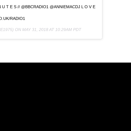
M I N U T E S // @BBCRADIO1 @ANNIEMACDJ L O V E
O.UK/RADIO1
E1975) ON
MAY 31, 2018 AT 10:29AM PDT