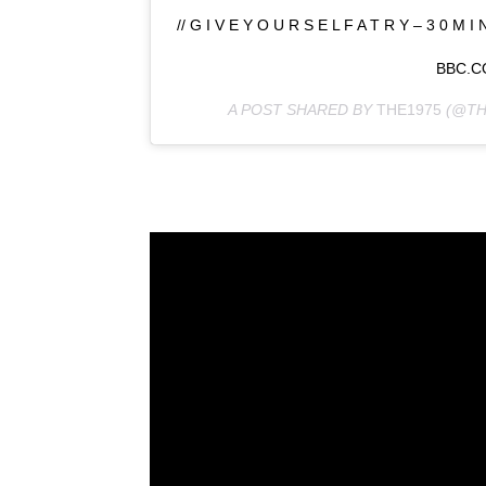
// G I V E Y O U R S E L F A T R Y – 3 0 
BBC.C
A POST SHARED BY
THE1975
(@TH