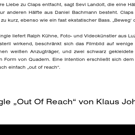
e Liebe zu Claps entfacht, sagt Sevi Landolt, die eine H
ur anderen Hälfte aus Daniel Bachmann besteht. Clap
t zu kurz, ebenso wie ein fast ekstatischer Bass. „Beweg‘ di
ngle liefert Ralph Kühne, Foto- und Videokünstler aus L
steril wirkend, beschränkt sich das Filmbild auf wenig
einen weißen Anzugträger, und zwei schwarz gekleidete
 Form von Quadern. Eine Intention erschließt sich dem B
auch einfach „out of reach“.
gle „Out Of Reach“ von Klaus J