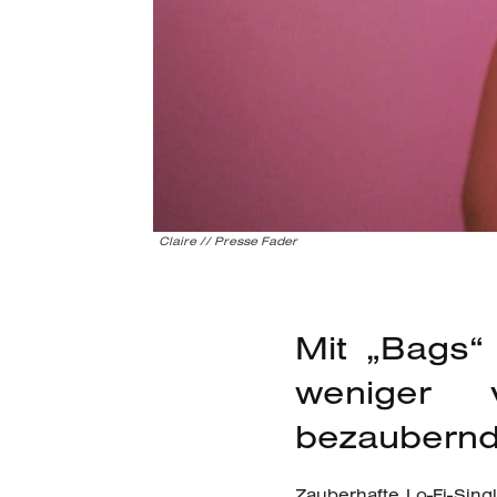
Claire // Presse Fader
Mit „Bags“ 
weniger 
bezaubernd
Zauberhafte Lo-Fi-Sing