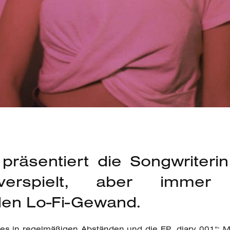
präsentiert die Songwriterin
verspielt, aber imme
en Lo-Fi-Gewand.
les in regelmäßigen Abständen und die EP „diary 001“: Mit