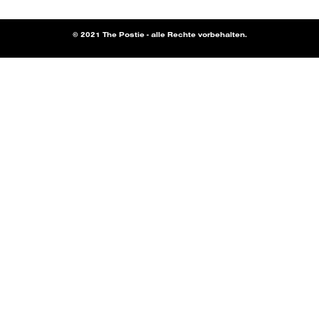
© 2021 The Postie - alle Rechte vorbehalten.